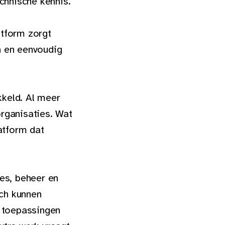
chnische kennis.
atform zorgt
en en eenvoudig
kkeld. Al meer
rganisaties. Wat
atform dat
es, beheer en
ch kunnen
e toepassingen