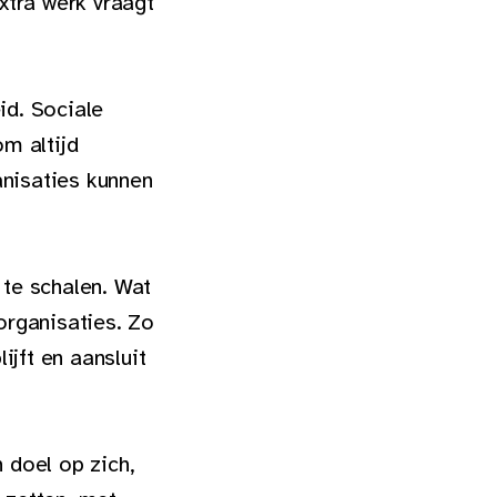
xtra werk vraagt
id. Sociale
m altijd
anisaties kunnen
te schalen. Wat
organisaties. Zo
ijft en aansluit
n doel op zich,