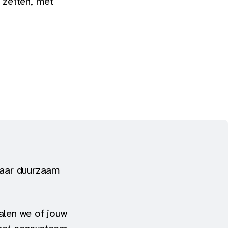
 zetten, met
maar duurzaam 
en we of jouw 